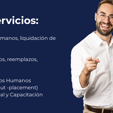
rvicios:
manos, liquidación de
tos, reemplazos,
rsos Humanos
out -placement)
nal y Capacitación